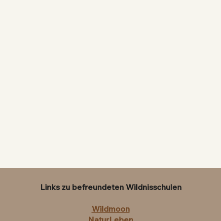
Links zu befreundeten Wildnisschulen
Wildmoon
NaturLeben